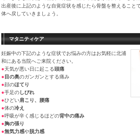
出産後に上記のような自覚症状を感じたら骨盤を整えること
体へ戻していきましょう。
マタニティケア
妊娠中の下記のような症状でお悩みの方はお気軽に北浦
和にある当院へご来院ください。
●
天気が悪い日に起こる
頭痛
●
目の奥
のガンガンとする痛み
●
顔の
ほてり
●
手足の
しびれ
●
ひどい
肩こり、腰痛
●
体の
冷え
●
呼吸が辛く感じるほどの
背中の痛み
●
胸の張り
●
無気力感
や
脱力感