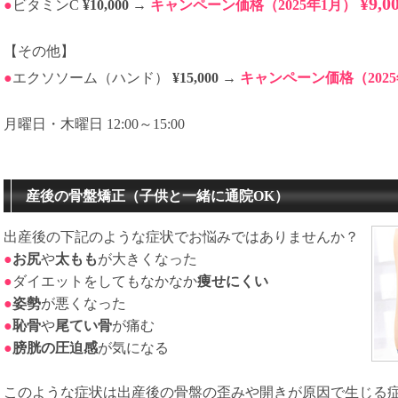
¥9,0
●
ビタミンC
¥10,000
→
キャンペーン価格（2025年1月）
【その他】
●
エクソソーム（ハンド）
¥15,000
→
キャンペーン価格（202
月曜日・木曜日 12:00～15:00
産後の骨盤矯正（子供と一緒に通院OK）
出産後の下記のような症状でお悩みではありませんか？
●
お尻
や
太もも
が大きくなった
●
ダイエットをしてもなかなか
痩せにくい
●
姿勢
が悪くなった
●
恥骨
や
尾てい骨
が痛む
●
膀胱の圧迫感
が気になる
このような症状は出産後の骨盤の歪みや開きが原因で生じる