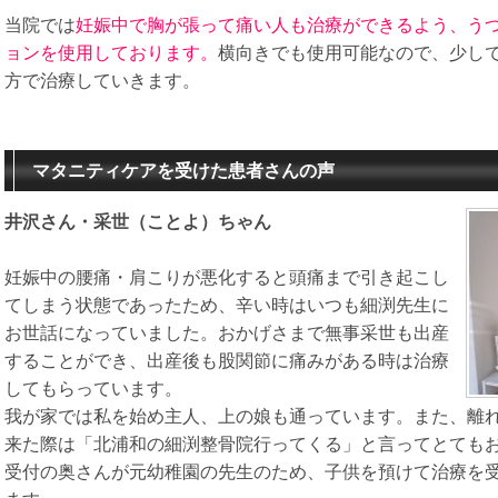
当院では
妊娠中で胸が張って痛い人も治療ができるよう、う
ョンを使用しております。
横向きでも使用可能なので、少し
方で治療していきます。
マタニティケアを受けた患者さんの声
井沢さん・采世（ことよ）ちゃん
妊娠中の腰痛・肩こりが悪化すると頭痛まで引き起こし
てしまう状態であったため、辛い時はいつも細渕先生に
お世話になっていました。おかげさまで無事采世も出産
することができ、出産後も股関節に痛みがある時は治療
してもらっています。
我が家では私を始め主人、上の娘も通っています。また、離
来た際は「北浦和の細渕整骨院行ってくる」と言ってとても
受付の奥さんが元幼稚園の先生のため、子供を預けて治療を