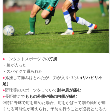
●
コンタクトスポーツでの
打撲
・膝が入った
・スパイクで蹴られた
●
捻挫して痛みはとれたが、力が入りづらい
(リハビリ不
足）
●
野球等のスポーツをしていて
肘や肩が痛む
●
長距離走で
ももの外側や膝の内側が痛む
※特に野球で肘を痛めた場合、肘をかばって別の箇所が痛
くなる可能性が考えられ、予防を行うことが必要となるの