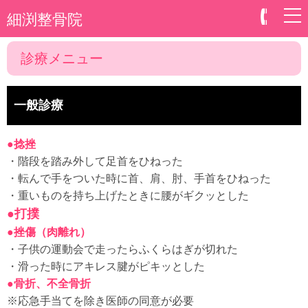
細渕整骨院
診療メニュー
一般診療
●捻挫
・階段を踏み外して足首をひねった
・転んで手をついた時に首、肩、肘、手首をひねった
・重いものを持ち上げたときに腰がギクッとした
●打撲
●挫傷（肉離れ）
・子供の運動会で走ったらふくらはぎが切れた
・滑った時にアキレス腱がピキッとした
●骨折、不全骨折
※応急手当てを除き医師の同意が必要