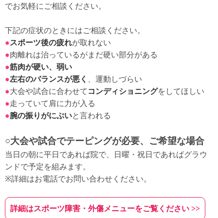
でお気軽にご相談ください。
下記の症状のときにはご相談ください。
●
スポーツ後の疲れ
が取れない
●
肉離れは治っているがまだ硬い部分がある
●
筋肉が硬い、弱い
●
左右のバランスが悪く
、運動しづらい
●
大会や試合に合わせて
コンディショニング
をしてほしい
●
走っていて肩に力が入る
●
腕の振りがにぶい
と言われる
○大会や試合でテーピングが必要、ご希望な場合
当日の朝に平日であれば院で、日曜・祝日であればグラウ
ンドで予定を組みます。
※詳細はお電話でお問い合わせください。
詳細はスポーツ障害・外傷メニューをご覧ください >>