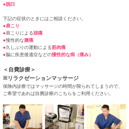
●脱臼
下記の症状のときにはご相談ください。
●肩こり
●
肩こりによる
頭痛
●
慢性的な
腰痛
●
久しぶりの運動による
筋肉痛
●
脳に疾患後遺症などの
慢性的な病（痛み）
＜自費診療＞
※リラクゼーションマッサージ
保険内診療ではマッサージの時間が限られてしまうので、
ご希望であれば自費診療のこちらをご利用ください。