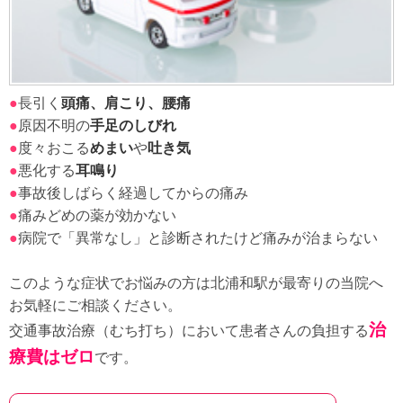
●
長引く
頭痛、肩こり、腰痛
●
原因不明の
手足のしびれ
●
度々おこる
めまい
や
吐き気
●
悪化する
耳鳴り
●
事故後しばらく経過してからの痛み
●
痛みどめの薬が効かない
●
病院で「異常なし」と診断されたけど痛みが治まらない
このような症状でお悩みの方は北浦和駅が最寄りの当院へ
お気軽にご相談ください。
治
交通事故治療（むち打ち）において患者さんの負担する
療費はゼロ
です。